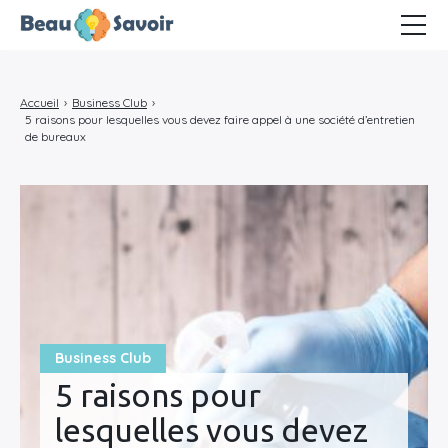
Business Club
Accueil
›
Business Club
›
Marketing Cartel
5 raisons pour lesquelles vous devez faire appel à une société d’entretien
de bureaux
Ambiance télétravail
Business Club
5 raisons pour
lesquelles vous devez