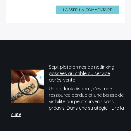
LAISSER UN COMMENTAIRE
Sept plateformes de netlinking
passées au crible du service
après-vente
Un backlink disparu, c’est une
ressource perdue et une baisse de
visibilité qui peut survenir sans
préavis. Dans une stratégie…
Lire la
:
suite
Sept
plateformes