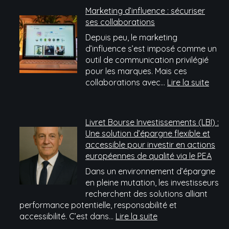
de
Marketing d’influence : sécuriser
netlinking
ses collaborations
passées
Depuis peu, le marketing
au
d’influence s’est imposé comme un
crible
outil de communication privilégié
du
pour les marques. Mais ces
service
:
collaborations avec…
Lire la suite
après-
Mark
vente
d’inf
:
Livret Bourse Investissements (LBI) :
sécur
Une solution d’épargne flexible et
ses
accessible pour investir en actions
colla
européennes de qualité via le PEA
Dans un environnement d’épargne
en pleine mutation, les investisseurs
recherchent des solutions alliant
performance potentielle, responsabilité et
:
accessibilité. C’est dans…
Lire la suite
Livret