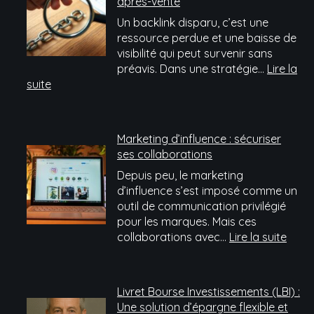
après-vente
Un backlink disparu, c’est une
ressource perdue et une baisse de
visibilité qui peut survenir sans
préavis. Dans une stratégie…
Lire la
:
suite
Sept
plateformes
de
Marketing d’influence : sécuriser
netlinking
ses collaborations
passées
Depuis peu, le marketing
au
d’influence s’est imposé comme un
crible
outil de communication privilégié
du
pour les marques. Mais ces
service
:
collaborations avec…
Lire la suite
après-
Mark
vente
d’inf
:
Livret Bourse Investissements (LBI) :
sécur
Une solution d’épargne flexible et
ses