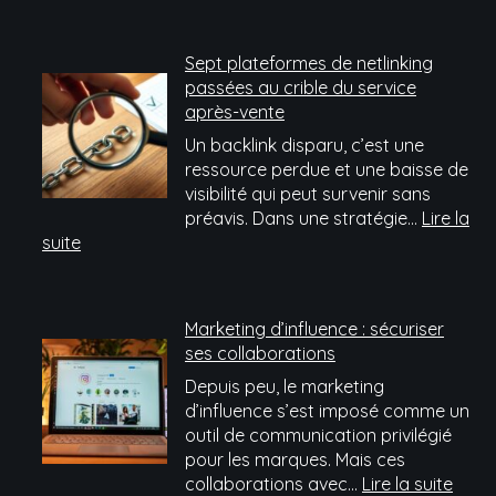
Sept plateformes de netlinking
passées au crible du service
après-vente
Un backlink disparu, c’est une
ressource perdue et une baisse de
visibilité qui peut survenir sans
préavis. Dans une stratégie…
Lire la
:
suite
Sept
plateformes
de
Marketing d’influence : sécuriser
netlinking
ses collaborations
passées
Depuis peu, le marketing
au
d’influence s’est imposé comme un
crible
outil de communication privilégié
du
pour les marques. Mais ces
service
:
collaborations avec…
Lire la suite
après-