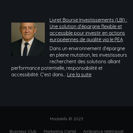
Mark
vente
d’inf
:
Livret Bourse Investissements (LBI) :
sécur
Une solution d’épargne flexible et
ses
accessible pour investir en actions
colla
européennes de qualité via le PEA
Dans un environnement d’épargne
en pleine mutation, les investisseurs
recherchent des solutions alliant
performance potentielle, responsabilité et
:
accessibilité. C’est dans…
Lire la suite
Livret
Bourse
Investissements
(LBI)
:
Une
Madskills © 2023
solution
d’épargne
Business Club
Marketing Cartel
Ambiance télétravail