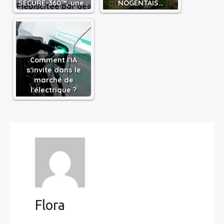
SECURE-360™, une…
NOGENTAIS…
Comment l'IA
s'invite dans le
marché de
l'électrique ?
Flora