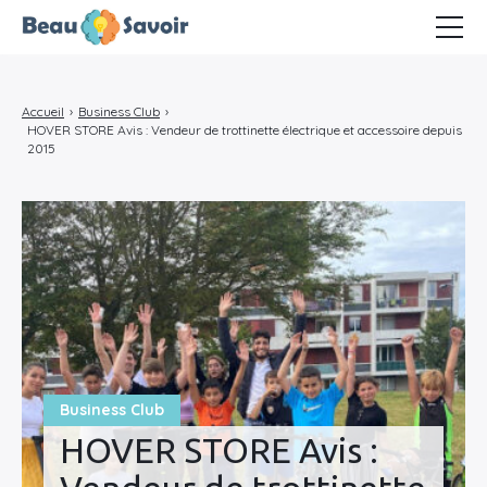
Business Club
Accueil
›
Business Club
›
Marketing Cartel
HOVER STORE Avis : Vendeur de trottinette électrique et accessoire depuis
2015
Ambiance télétravail
Business Club
HOVER STORE Avis :