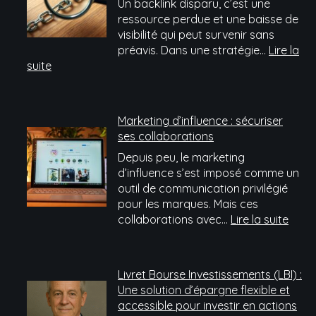
Un backlink disparu, c’est une
ressource perdue et une baisse de
visibilité qui peut survenir sans
préavis. Dans une stratégie…
Lire la
:
suite
Sept
plateformes
de
Marketing d’influence : sécuriser
netlinking
ses collaborations
passées
Depuis peu, le marketing
au
d’influence s’est imposé comme un
crible
outil de communication privilégié
du
pour les marques. Mais ces
service
:
collaborations avec…
Lire la suite
après-
Mark
vente
d’inf
:
Livret Bourse Investissements (LBI) :
sécur
Une solution d’épargne flexible et
ses
accessible pour investir en actions
colla